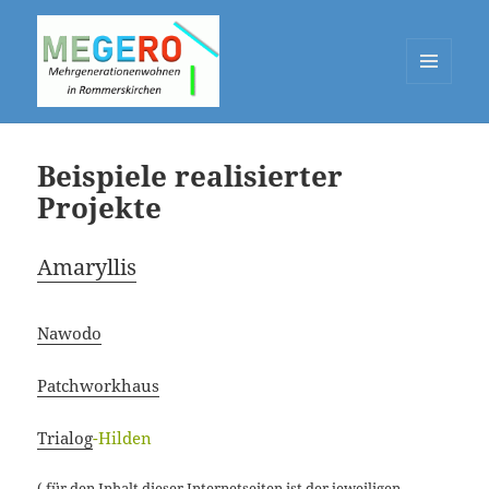
MENÜ
UND
MEGERO
WIDGETS
Beispiele realisierter
Projekte
Amaryllis
Nawodo
Patchworkhaus
Trialog
-Hilden
( für den Inhalt dieser Internetseiten ist der jeweiligen