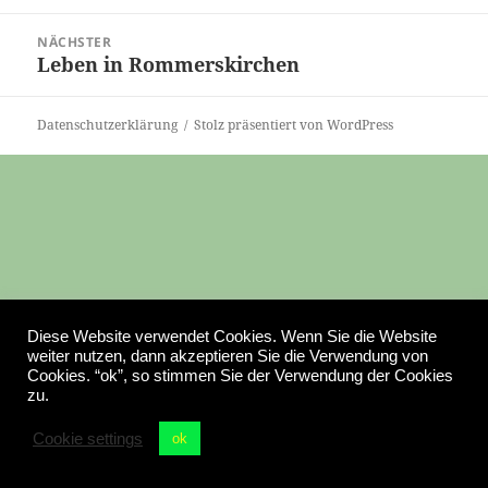
Beitrag:
NÄCHSTER
Leben in Rommerskirchen
Nächster
Beitrag:
Datenschutzerklärung
Stolz präsentiert von WordPress
Diese Website verwendet Cookies. Wenn Sie die Website
weiter nutzen, dann akzeptieren Sie die Verwendung von
Cookies. “ok”, so stimmen Sie der Verwendung der Cookies
zu.
Cookie settings
ok